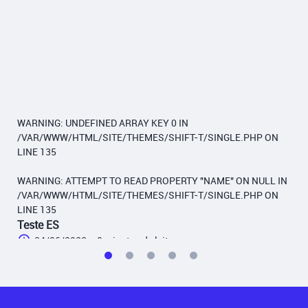
WARNING
: UNDEFINED ARRAY KEY 0 IN
/VAR/WWW/HTML/SITE/THEMES/SHIFT-T/SINGLE.PHP
ON
LINE
135
WARNING
: ATTEMPT TO READ PROPERTY "NAME" ON NULL IN
/VAR/WWW/HTML/SITE/THEMES/SHIFT-T/SINGLE.PHP
ON
LINE
135
Teste ES
24/06/2022
•
0 minutos de leitura
Ler mais