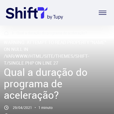
WARNING
: UNDEFINED ARRAY KEY 0 IN
/VAR/WWW/HTML/SITE/THEMES/SHIFT-
T/SINGLE.PHP
ON LINE
27
Qual a duração do programa de aceleração?
WARNING
: ATTEMPT TO READ PROPERTY "NAME"
ON NULL IN
/VAR/WWW/HTML/SITE/THEMES/SHIFT-
T/SINGLE.PHP
ON LINE
27
Qual a duração do
programa de
aceleração?
29/04/2021
•
1 minuto