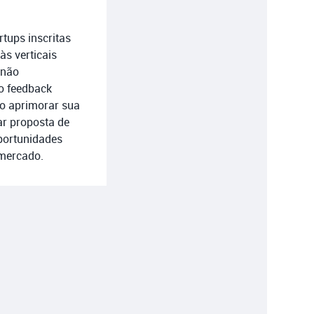
tups inscritas
às verticais
 não
ão feedback
o aprimorar sua
r proposta de
portunidades
mercado.