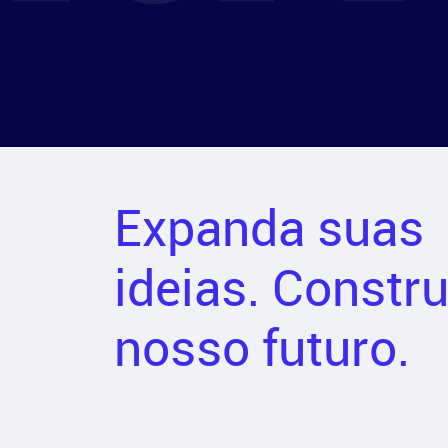
Expanda suas
ideias. Constr
nosso futuro.