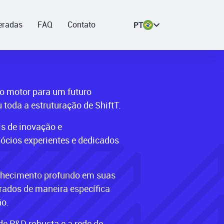
eradas
FAQ
Contato
PT
o motor para um futuro
 toda a estruturação de ShiftT.
s de inovação e
ócios experientes e dedicados
nhecimento profundo em suas
rados de maneira específica
ão.
 de P&D robusta e a rede de