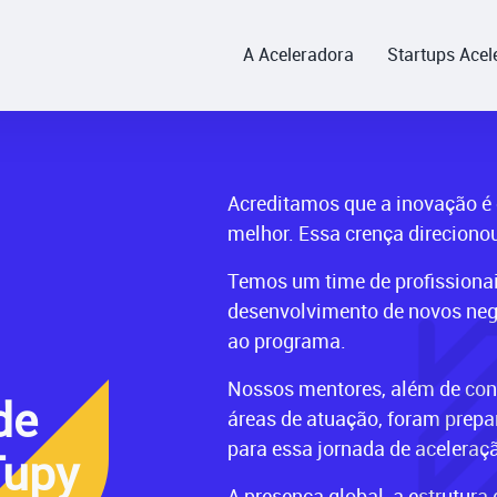
A Aceleradora
Startups Acel
Acreditamos que a inovação é 
melhor. Essa crença direcionou
Temos um time de profissionai
desenvolvimento de novos neg
ao programa.
Nossos mentores, além de co
de
áreas de atuação, foram prepa
para essa jornada de aceleraç
Tupy
A presença global, a estrutura