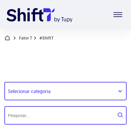
Fator T
#ShiftT
Categorias: